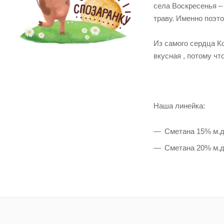
села Воскресенья –
траву. Именно поэт
Из самого сердца К
вкусная , потому чт
Наша линейка:
Сметана 15% м.д
Сметана 20% м.д