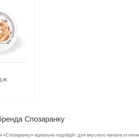
Д.Ж.
бренда Спозаранку
 «Спозаранку» идеально подойдёт для вкусного начала отлично