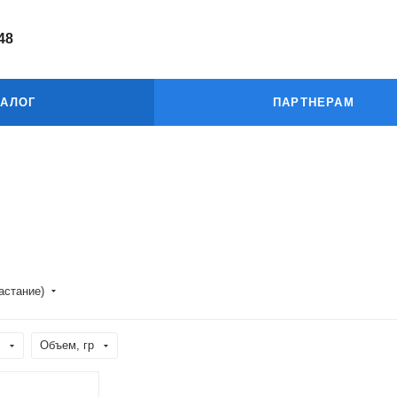
-48
АЛОГ
ПАРТНЕРАМ
растание)
Объем, гр