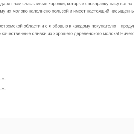
 дарят нам счастливые коровки, которые спозаранку пасутся н
ому их молоко наполнено пользой и имеет настоящий насыщенны
остромской области и с любовью к каждому покупателю – проду
о качественные сливки из хорошего деревенского молока! Ничего
.ж.
.ж.